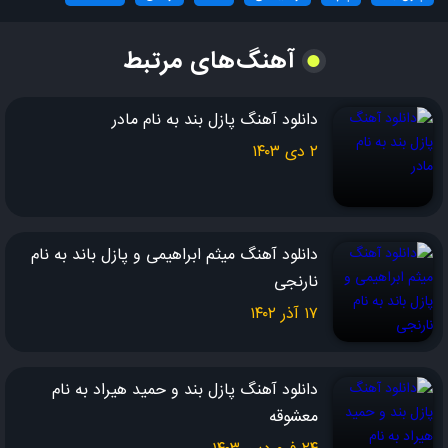
نمی دونی تو وجودم، چه هیاهویی به پا شد!
آهنگ‌های مرتبط
همش کار دلم بود، بشم عاشق و سَرمست…
دانلود آهنگ پازل بند به نام مادر
۲ دی ۱۴۰۳
مثِ تو دیوونه تر، توی دیوونگیای منِ دیوونه، مگر هست؟!
جانم، جانم، ای جان! جانِ جانم، ای جان!
دانلود آهنگ میثم ابراهیمی و پازل باند به نام
جانم، جانم، ای جان! جانِ جانم، ای جان!
نارنجی
آتشـــی دارم، توی این سینـــه که دلم هر شب، تورو می بینه…
۱۷ آذر ۱۴۰۲
آهسته، آهسته میای به سمتِ من، پُرسون و پُرسون وای! می پرسی حالِ
دانلود آهنگ پازل بند و حمید هیراد به نام
من…
معشوقه