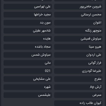
شروین حاجی‌پور
علی لهراسبی
محسن لرستانی
مجید خراطها
اشوان
سون بند
منوچهر زنگنه
شادمهر عقیلی
سیاوش قمیشی
هایده
هیرو سینا
سجاد باغنده
علی اردوان
سیاوش شمس
فراز گوانی
مانی
علیرضا گودرزی
021
مفرح
علی مشایخی
آرش Ap
شهره
ممرض
علیشمس
کیوان طالب زاده