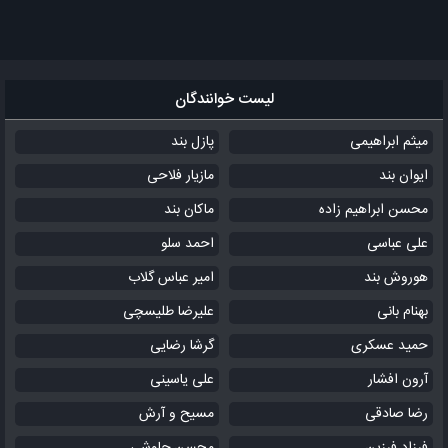
لیست خوانندگان
میثم ابراهیمی
پازل بند
ایوان بند
مازیار فلاحی
محسن ابراهیم زاده
ماکان بند
علی عباسی
احمد سلو
هوروش بند
امیر عباس گلاب
بهنام بانی
علیرضا طلیسچی
حمید عسکری
گرشا رضایی
آرون افشار
علی یاسینی
رضا صادقی
مسیح و آرش