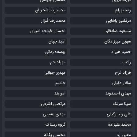
فرزاد فرزین
محسن چاوشی
رضا بهرام
محمدرضا شجریان
مرتضی پاشایی
محمدرضا گلزار
مسعود صادقلو
احسان خواجه امیری
سهیل مهرزادگان
امید جهان
حمید هیراد
یوسف زمانی
راغب
مهراد جم
فرزاد فرخ
مهدی جهانی
سالار عقیلی
حامیم
مهدی احمدوند
امو بند
سینا سرلک
مرتضی اشرفی
علی زند وکیلی
مهدی یغمایی
محمد علیزاده
گروه رستاک
معین زد
محسن یگانه