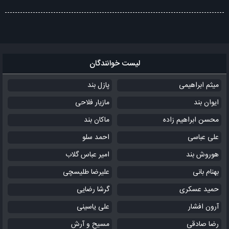
لیست خوانندگان
میثم ابراهیمی
پازل بند
ایوان بند
مازیار فلاحی
محسن ابراهیم زاده
ماکان بند
علی عباسی
احمد سلو
هوروش بند
امیر عباس گلاب
بهنام بانی
علیرضا طلیسچی
حمید عسکری
گرشا رضایی
آرون افشار
علی یاسینی
رضا صادقی
مسیح و آرش