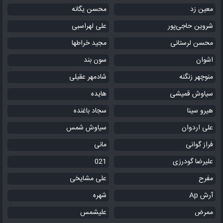
معین زد
محسن یگانه
شروین حاجی‌پور
علی لهراسبی
محسن لرستانی
مجید خراطها
اشوان
سون بند
منوچهر زنگنه
شادمهر عقیلی
سیاوش قمیشی
هایده
هیرو سینا
سجاد باغنده
علی اردوان
سیاوش شمس
فراز گوانی
مانی
علیرضا گودرزی
021
مفرح
علی مشایخی
آرش Ap
شهره
ممرض
علیشمس