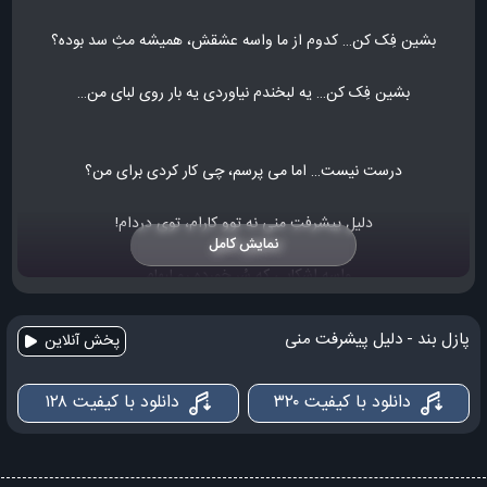
بشین فِک کن… کدوم از ما واسه عشقش، همیشه مثِ سد بوده؟
بشین فِک کن… یه لبخندم نیاوردی یه بار روی لبای من…
درست نیست… اما می پرسم، چی کار کردی برای من؟
دلیلِ پیشرفتِ منی نه توو کارام، توی دردام!
نمایش کامل
واسه اشکایی که سُر خورده رو لبهام…
دلیلِ پیشرفتِ منی نه توو کارام، توی دردام!
پازل بند - دلیل پیشرفت منی
پخش آنلاین
دانلود با کیفیت ۳۲۰
دانلود با کیفیت ۱۲۸
واسه بیشتر شدنه سوزشِ زخمام…
کی می تونه مثلِ تو، نمک به زخمم بزنه؟