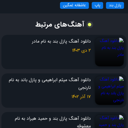
پازل بند
پاپ
عاشقانه غمگین
کی می تونه مثلِ تو، ریشه مو از تَه بکنه؟
کی می تونه مثلِ تو، با قلبِ من بازی کنه؟
آهنگ‌های مرتبط
کی می تونه مثلِ تو با غم، منو راضی کنه؟
دانلود آهنگ پازل بند به نام مادر
دلیلِ پیشرفتِ منی نه توو کارام، توی دردام!
۲ دی ۱۴۰۳
واسه اشکایی که سُر خورده رو لبهام…
دانلود آهنگ میثم ابراهیمی و پازل باند به نام
دلیلِ پیشرفتِ منی نه توو کارام، توی دردام!
نارنجی
واسه بیشتر شدنه سوزشِ زخمام…
۱۷ آذر ۱۴۰۲
دلیــ ــــ ـــلِ پیشـــ ـــــ ـــرفتِ منـــ ــی….
دانلود آهنگ پازل بند و حمید هیراد به نام
نه تـــــ ــــوو کـــــــارام…
معشوقه