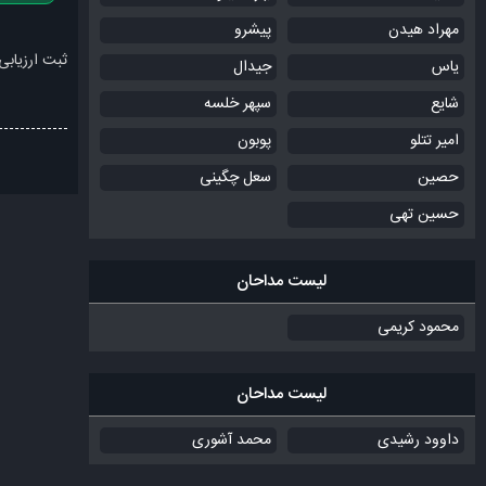
مهراد هیدن
پیشرو
ثبت ارزیابی
یاس
جیدال
شایع
سپهر خلسه
امیر تتلو
پوبون
حصین
سعل چگینی
حسین تهی
لیست مداحان
محمود کریمی
لیست مداحان
داوود رشیدی
محمد آشوری