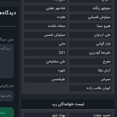
منوچهر زنگنه
شادمهر عقیلی
دیدگاه‌ه
سیاوش قمیشی
هایده
هیرو سینا
سجاد باغنده
علی اردوان
سیاوش شمس
متن دیدگا
فراز گوانی
مانی
علیرضا گودرزی
021
مفرح
علی مشایخی
آرش Ap
شهره
ممرض
علیشمس
نام (الزام
کیوان طالب زاده
لیست خوانندگان رپ
ارسا
حمید صفت
بهزاد لیتو