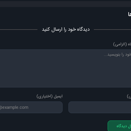
این روزا حس می کنم، دوباره باز کنارمی تو
داره می میره قلبِ من، دوباره بی تو
ا
چی میشه حرف قلبتو بهم بگی تو؟ عزیزم!
دیدگاه خود را ارسال کنید
این روزا همش دلم می گیره و دیوونه میشه
بهش میگم طاقت بیار، میگه نمیشه
ه (الزامی)
توی دلم نشستی واسه‌ی همیشه، عزیــــزم!
ی)
ایمیل (اختیاری)
ل دیدگاه