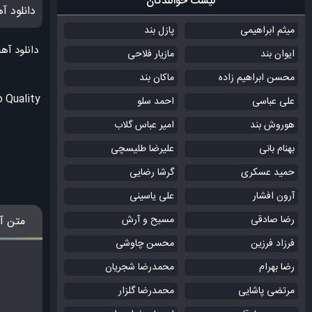
لیست خوانندگان
دانلود 
میثم ابراهیمی
پازل بند
دانلود آه
ایوان بند
مازیار فلاحی
محسن ابراهیم زاده
ماکان بند
 Quality
علی عباسی
احمد سلو
هوروش بند
امیر عباس گلاب
بهنام بانی
علیرضا طلیسچی
حمید عسکری
گرشا رضایی
آرون افشار
علی یاسینی
رضا صادقی
مسیح و آرش
متن آ
فرزاد فرزین
محسن چاوشی
رضا بهرام
محمدرضا شجریان
مرتضی پاشایی
محمدرضا گلزار