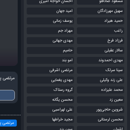
مسعود صادقلو
احسان خواجه امیری
سهیل مهرزادگان
امید جهان
حمید هیراد
یوسف زمانی
راغب
مهراد جم
فرزاد فرخ
مهدی جهانی
سالار عقیلی
حامیم
مهدی احمدوند
امو بند
سینا سرلک
مرتضی اشرفی
مرتضی پ
علی زند وکیلی
مهدی یغمایی
محمد علیزاده
گروه رستاک
معین زد
محسن یگانه
شروین حاجی‌پور
علی لهراسبی
محسن لرستانی
مجید خراطها
مرتضی پا
اشوان
سون بند