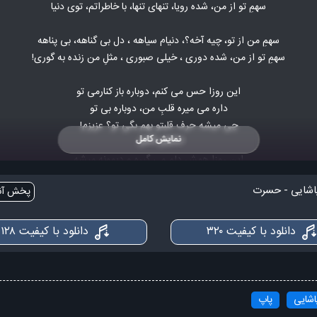
سهمِ تو از من، شده رویا، تنهای تنها، با خاطراتم، توی دنیا
سهمِ من از تو، چیه آخه؟، دنیام سیاهه ، دل بی گناهه، بی پناهه
سهمِ تو از من، شده دوری ، خیلی صبوری ، مثلِ من زنده به گوری!
این روزا حس می کنم، دوباره باز کنارمی تو
داره می میره قلبِ من، دوباره بی تو
چی میشه حرف قلبتو بهم بگی تو؟ عزیزم!
نمایش کامل
این روزا همش دلم می گیره و دیوونه میشه
بهش میگم طاقت بیار، میگه نمیشه
اشایی - حسرت
پخش آنل
توی دلم نشستی واسه‌ی همیشه، عزیــــزم!
سهم من از تو شب تاره، دل بی قراره ، بارون می‌باره، دوباره...
دانلود با کیفیت ۳۲۰
دانلود با کیفیت ۱۲۸
سهم تو از من، چشِ خیسه، واست عزیزه، اشکات رو گونه می‌ریزه
سهم من از تو ، یه ستاره ، دل پاره پاره ، آروم نداره ، دوباره...
سهم تو از من دل خونه ، بی آشیونه ، تنها می‌مونه، می‌دونه!
شایی
پاپ