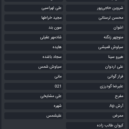
شروین حاجی‌پور
علی لهراسبی
محسن لرستانی
مجید خراطها
اشوان
سون بند
منوچهر زنگنه
شادمهر عقیلی
سیاوش قمیشی
هایده
هیرو سینا
سجاد باغنده
علی اردوان
سیاوش شمس
فراز گوانی
مانی
علیرضا گودرزی
021
مفرح
علی مشایخی
آرش Ap
شهره
ممرض
علیشمس
کیوان طالب زاده