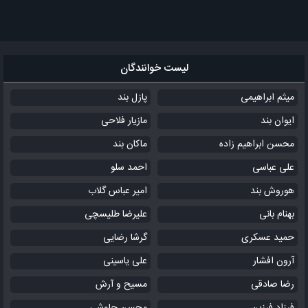
لیست خوانندگان
میثم ابراهیمی
پازل بند
ایوان بند
مازیار فلاحی
محسن ابراهیم زاده
ماکان بند
علی عباسی
احمد سلو
هوروش بند
امیر عباس گلاب
بهنام بانی
علیرضا طلیسچی
حمید عسکری
گرشا رضایی
آرون افشار
علی یاسینی
رضا صادقی
مسیح و آرش