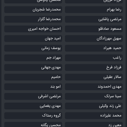
فرزاد فرزین
محسن چاوشی
رضا بهرام
محمدرضا شجریان
مرتضی پاشایی
محمدرضا گلزار
مسعود صادقلو
احسان خواجه امیری
سهیل مهرزادگان
امید جهان
حمید هیراد
یوسف زمانی
راغب
مهراد جم
فرزاد فرخ
مهدی جهانی
سالار عقیلی
حامیم
مهدی احمدوند
امو بند
سینا سرلک
مرتضی اشرفی
علی زند وکیلی
مهدی یغمایی
محمد علیزاده
گروه رستاک
معین زد
محسن یگانه